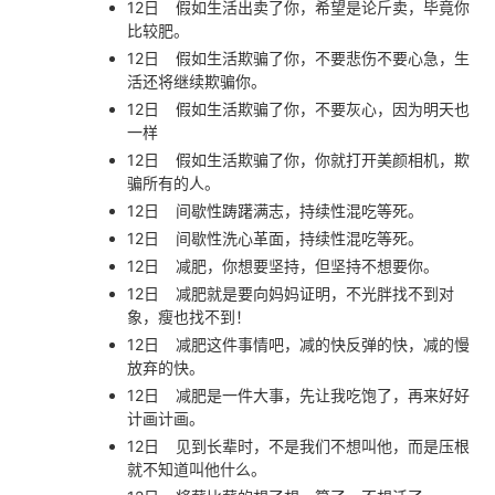
12日
假如生活出卖了你，希望是论斤卖，毕竟你
比较肥。
12日
假如生活欺骗了你，不要悲伤不要心急，生
活还将继续欺骗你。
12日
假如生活欺骗了你，不要灰心，因为明天也
一样
12日
假如生活欺骗了你，你就打开美颜相机，欺
骗所有的人。
12日
间歇性踌躇满志，持续性混吃等死。
12日
间歇性洗心革面，持续性混吃等死。
12日
减肥，你想要坚持，但坚持不想要你。
12日
减肥就是要向妈妈证明，不光胖找不到对
象，瘦也找不到！
12日
减肥这件事情吧，减的快反弹的快，减的慢
放弃的快。
12日
减肥是一件大事，先让我吃饱了，再来好好
计画计画。
12日
见到长辈时，不是我们不想叫他，而是压根
就不知道叫他什么。