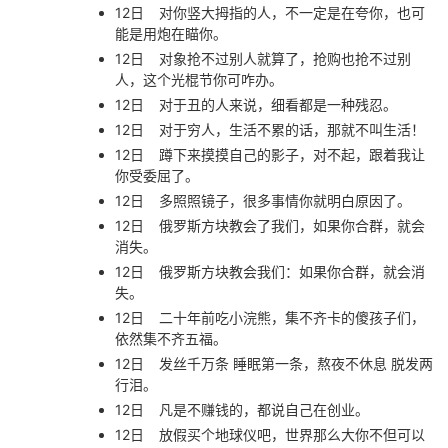
12日
对你竖大拇指的人，不一定是在夸你，也可
能是用炮在瞄你。
12日
对象抢不过别人就算了，抢购也抢不过别
人，这个光棍节你可咋办。
12日
对于丑的人来说，细看都是一种残忍。
12日
对于穷人，生活不累的话，那就不叫生活！
12日
蹲下来摸摸自己的影子，对不起，跟着我让
你受委屈了。
12日
多照照镜子，很多事情你就明白原因了。
12日
俄罗斯方块教会了我们，如果你合群，就会
消失。
12日
俄罗斯方块教会我们：如果你合群，就会消
失。
12日
二十年前吃小浣熊，集不齐卡的傻孩子们，
依然集不齐五福。
12日
发丝千万条 睡眠第一条，熬夜不休息 脱发两
行泪。
12日
凡是不赚钱的，都说自己在创业。
12日
放假买个地球仪吧，世界那么大你不但可以