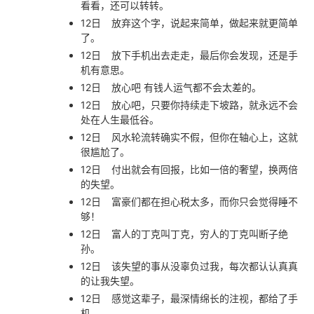
看看，还可以转转。
12日
放弃这个字，说起来简单，做起来就更简单
了。
12日
放下手机出去走走，最后你会发现，还是手
机有意思。
12日
放心吧 有钱人运气都不会太差的。
12日
放心吧，只要你持续走下坡路，就永远不会
处在人生最低谷。
12日
风水轮流转确实不假，但你在轴心上，这就
很尴尬了。
12日
付出就会有回报，比如一倍的奢望，换两倍
的失望。
12日
富豪们都在担心税太多，而你只会觉得睡不
够！
12日
富人的丁克叫丁克，穷人的丁克叫断子绝
孙。
12日
该失望的事从没辜负过我，每次都认认真真
的让我失望。
12日
感觉这辈子，最深情绵长的注视，都给了手
机。