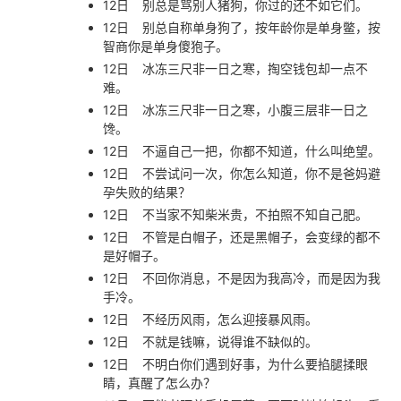
12日
别总是骂别人猪狗，你过的还不如它们。
12日
别总自称单身狗了，按年龄你是单身鳖，按
智商你是单身傻狍子。
12日
冰冻三尺非一日之寒，掏空钱包却一点不
难。
12日
冰冻三尺非一日之寒，小腹三层非一日之
馋。
12日
不逼自己一把，你都不知道，什么叫绝望。
12日
不尝试问一次，你怎么知道，你不是爸妈避
孕失败的结果？
12日
不当家不知柴米贵，不拍照不知自己肥。
12日
不管是白帽子，还是黑帽子，会变绿的都不
是好帽子。
12日
不回你消息，不是因为我高冷，而是因为我
手冷。
12日
不经历风雨，怎么迎接暴风雨。
12日
不就是钱嘛，说得谁不缺似的。
12日
不明白你们遇到好事，为什么要掐腿揉眼
睛，真醒了怎么办？