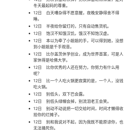
冬天最起码的尊重。
12日
白天嘈杂得不愿意醒，夜晚安静得舍不得
睡。
12日
半夜给你留灯的，只有自动售货机。
12日
饱汉不知饿汉饥，饿汉不知饱汉虚。
12日
本以为牵了小姐姐的手，可以得到她，没想
到小姐姐是千手观音。
12日
比尔盖茨休学创业，成为世界首富，可是人
家休得是哈佛大学。
12日
比你优秀的人还在努力，你努力有什么用
呢？
12日
比一个人吃火锅更寂寞的是，一个人，没钱
吃火锅。
12日
别低头，双下巴会露。
12日
别低头绿帽会掉，别流泪老王会笑。
12日
别动不动说把一切交给时间，时间才懒得收
拾你的烂摊子。
12日
别和我说对不起，因为我既不能原谅你，也
无法捅死你。