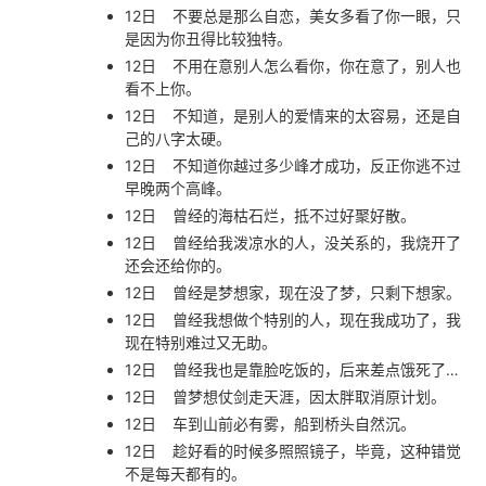
12日
不要总是那么自恋，美女多看了你一眼，只
是因为你丑得比较独特。
12日
不用在意别人怎么看你，你在意了，别人也
看不上你。
12日
不知道，是别人的爱情来的太容易，还是自
己的八字太硬。
12日
不知道你越过多少峰才成功，反正你逃不过
早晚两个高峰。
12日
曾经的海枯石烂，抵不过好聚好散。
12日
曾经给我泼凉水的人，没关系的，我烧开了
还会还给你的。
12日
曾经是梦想家，现在没了梦，只剩下想家。
12日
曾经我想做个特别的人，现在我成功了，我
现在特别难过又无助。
12日
曾经我也是靠脸吃饭的，后来差点饿死了…
12日
曾梦想仗剑走天涯，因太胖取消原计划。
12日
车到山前必有雾，船到桥头自然沉。
12日
趁好看的时候多照照镜子，毕竟，这种错觉
不是每天都有的。