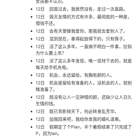
女孩都不认识。
12日
回首过去，我居然没有，走过一次直路。
12日
毁灭友情的方式有许多，最彻底的一种是，
借钱不还。
12日
会有天使替我爱你，那我就去爱别人了。
12日
混到现在，拿得起放得下的，只有筷子。
12日
活了这么多年，一直搞不明白一件事，拉钩
为什么要上吊？
12日
活了这么多年发现，唯一坚持下去的，就是
每天给手机充电。
12日
机会，永远留给，有胸有颜的人。
12日
机会是留给有准备的人，没机会的人，就别
瞎准备了。
12日
既没有让人一见钟情的颜，还缺少让人日久
生情的钱。
12日
既已背影倾天下，何必转身乱芳华。
12日
加我回来吧，我给你发我的婚礼请柬。
12日
假期定了个Plan，半个暑假结束了只完成了
P，因为lan。