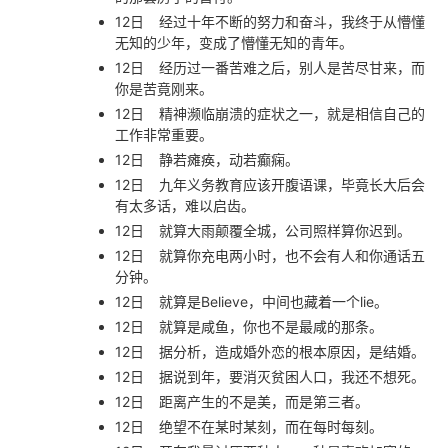
12日
经过十年不断的努力和奋斗，我终于从懵懂
无知的少年，变成了懵懂无知的青年。
12日
经历过一番苦难之后，别人是苦尽甘来，而
你是苦竟刚来。
12日
精神濒临崩溃的症状之一，就是相信自己的
工作非常重要。
12日
静若瘫痪，动若癫痫。
12日
九年义务教育应该开腹语课，毕竟长大后会
有太多话，难以启齿。
12日
就算大雨颠覆全城，公司照样算你迟到。
12日
就算你充电两小时，也不会有人和你通话五
分钟。
12日
就算是Believe，中间也藏着一个lie。
12日
就算是咸鱼，你也不是最咸的那条。
12日
据分析，造成婚外恋的根本原因，是结婚。
12日
据说到年，要消灭贫困人口，我还不想死。
12日
距离产生的不是美，而是第三者。
12日
绝望不在某时某刻，而在每时每刻。