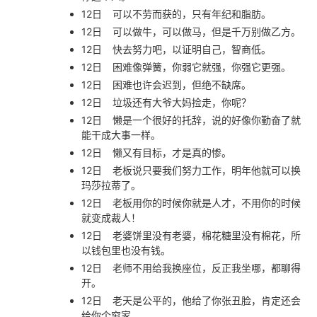
12日
可以不劳而获的，只有年纪和脂肪。
12日
可以做牛，可以做马，但是千万别做乙方。
12日
快去努力吧，以证明自己，智商低。
12日
困难像弹簧，你弱它就强，你强它更强。
12日
困难也许会迟到，但绝不缺席。
12日
垃圾还有大爷大妈捡走，你呢？
12日
懒是一个很好的托辞，说的好像你勤奋了就
能干成大事一样。
12日
懒又有目标，才是真的惨。
12日
老板说只要我们努力工作，明年他就可以换
玛莎拉蒂了。
12日
老板用你的时候你就是人才，不用你的时候
就变成裁人！
12日
老婆饼里没有老婆，棉花糖里没有棉花，所
以钱包里也没有钱。
12日
老师不用给我换座位，反正我坐哪，都聊得
开。
12日
老天是公平的，他给了你张丑脸，肯定还会
给你个穷家。