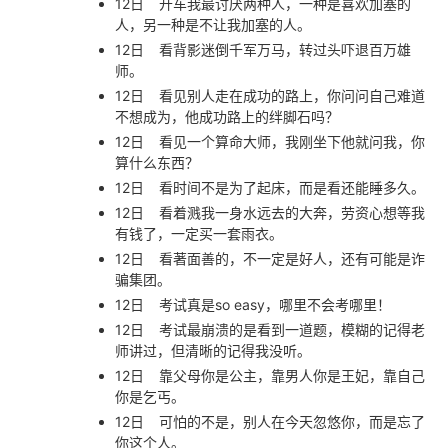
12日
开车我最讨厌两种人，一种是喜欢加塞的
人，另一种是不让我加塞的人。
12日
看背影迷倒千军万马，转过头吓退百万雄
师。
12日
看见别人走在成功的路上，你问问自己难道
不想成为，他成功路上的绊脚石吗？
12日
看见一个算命大师，我刚坐下他就问我，你
算什么东西？
12日
看时间不是为了起床，而是看还能睡多久。
12日
看着溅我一身水远去的大奔，劳资心想等我
有钱了，一定买一套雨衣。
12日
看著面善的，不一定是好人，还有可能是诈
骗集团。
12日
考试真是so easy，哪里不会考哪里！
12日
考试最崩溃的是看到一道题，模糊的记得老
师讲过，但清晰的记得我没听。
12日
靠父母你是公主，靠男人你是王妃，靠自己
你是乞丐。
12日
可怕的不是，别人在今天忽悠你，而是忘了
你这个人。