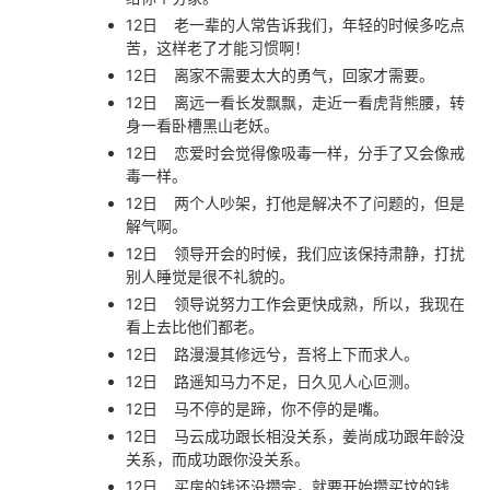
12日
老一辈的人常告诉我们，年轻的时候多吃点
苦，这样老了才能习惯啊！
12日
离家不需要太大的勇气，回家才需要。
12日
离远一看长发飘飘，走近一看虎背熊腰，转
身一看卧槽黑山老妖。
12日
恋爱时会觉得像吸毒一样，分手了又会像戒
毒一样。
12日
两个人吵架，打他是解决不了问题的，但是
解气啊。
12日
领导开会的时候，我们应该保持肃静，打扰
别人睡觉是很不礼貌的。
12日
领导说努力工作会更快成熟，所以，我现在
看上去比他们都老。
12日
路漫漫其修远兮，吾将上下而求人。
12日
路遥知马力不足，日久见人心叵测。
12日
马不停的是蹄，你不停的是嘴。
12日
马云成功跟长相没关系，姜尚成功跟年龄没
关系，而成功跟你没关系。
12日
买房的钱还没攒完，就要开始攒买坟的钱