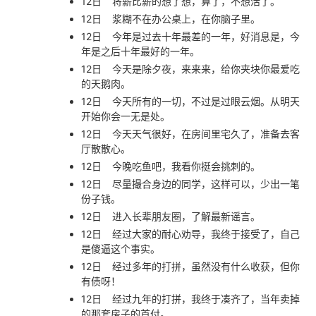
12日
将薪比薪的想了想，算了，不想活了。
12日
浆糊不在办公桌上，在你脑子里。
12日
今年是过去十年最差的一年，好消息是，今
年是之后十年最好的一年。
12日
今天是除夕夜，来来来，给你夹块你最爱吃
的天鹅肉。
12日
今天所有的一切，不过是过眼云烟。从明天
开始你会一无是处。
12日
今天天气很好，在房间里宅久了，准备去客
厅散散心。
12日
今晚吃鱼吧，我看你挺会挑刺的。
12日
尽量撮合身边的同学，这样可以，少出一笔
份子钱。
12日
进入长辈朋友圈，了解最新谣言。
12日
经过大家的耐心劝导，我终于接受了，自己
是傻逼这个事实。
12日
经过多年的打拼，虽然没有什么收获，但你
有债呀！
12日
经过九年的打拼，我终于凑齐了，当年卖掉
的那套房子的首付。