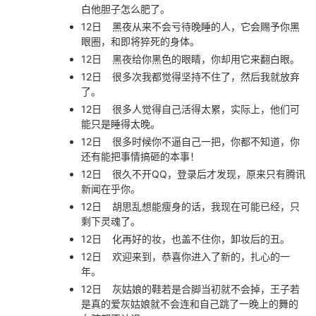
白他胆子怎么肥了。
12日
黑夜从来不会亏待晚睡的人，它会赐予你黑
眼圈，和即将猝死的身体。
12日
黑夜给你黑色的眼睛，你却用它来翻白眼。
12日
很多次我都觉得坚持不住了，然后我就放弃
了。
12日
很多人觉得自己活得太累，实际上，他们可
能只是睡得太晚。
12日
很多时候你不逼自己一把，你都不知道，你
还有能把事情搞砸的本事！
12日
很久不开QQ，登录后才发现，原来只有腾讯
新闻在乎你。
12日
胡思乱想能瘦身的话，我现在可能已经，只
剩下灵魂了。
12日
化再好的妆，也盖不住你，卸妆后的丑。
12日
欢迎来到，恭喜你进入了新的，扎心的一
年。
12日
灰姑娘的鞋若是合脚当初就不会掉，王子若
是真的爱灰姑娘就不会连和自己跳了一晚上的舞的