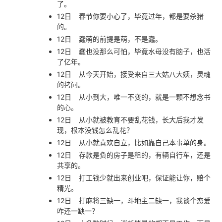
了。
12日
春节你要小心了，毕竟过年，都是要杀猪
的。
12日
蠢萌的前提是萌，不是蠢。
12日
蠢也没那么可怕，毕竟水母没有脑子，也活
了亿年。
12日
从今天开始，接受来自三大姑八大姨，灵魂
的拷问。
12日
从小到大，唯一不变的，就是一颗不想念书
的心。
12日
从小就被教育不要乱花钱，长大后我才发
现，根本没钱怎么乱花？
12日
从小就喜欢自立，比如靠自己本事单的身。
12日
存款是负的房子是租的，有辆自行车，还是
共享的。
12日
打工钱少就出来创业吧，保证能让你，赔个
精光。
12日
打麻将三缺一，斗地主二缺一，我谈个恋爱
咋还一缺一？