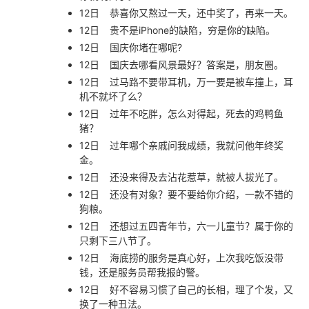
12日
恭喜你又熬过一天，还中奖了，再来一天。
12日
贵不是iPhone的缺陷，穷是你的缺陷。
12日
国庆你堵在哪呢?
12日
国庆去哪看风景最好？答案是，朋友圈。
12日
过马路不要带耳机，万一要是被车撞上，耳
机不就坏了么？
12日
过年不吃胖，怎么对得起，死去的鸡鸭鱼
猪？
12日
过年哪个亲戚问我成绩，我就问他年终奖
金。
12日
还没来得及去沾花惹草，就被人拔光了。
12日
还没有对象？要不要给你介绍，一款不错的
狗粮。
12日
还想过五四青年节，六一儿童节？属于你的
只剩下三八节了。
12日
海底捞的服务是真心好，上次我吃饭没带
钱，还是服务员帮我报的警。
12日
好不容易习惯了自己的长相，理了个发，又
换了一种丑法。