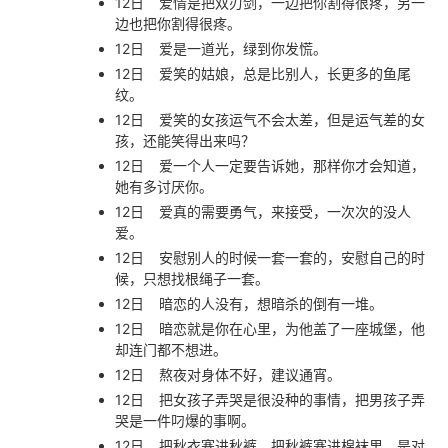
12日
爱情是把双刃剑，一边把你割得很疼，另一
边也把你割得很疼。
12日
爱是一道光，绿到你发慌。
12日
爱笑的姑娘，总是比别人，长更多的鱼尾
纹。
12日
爱笑的女孩运气不会太差，但是运气差的女
孩，还能笑得出来吗？
12日
爱一个人一定要告诉她，那样你才会知道，
她有多讨厌你。
12日
爱真的需要勇气，来接受，一次次的没人
爱。
12日
安慰别人的时候一套一套的，安慰自己的时
候，只想找根绳子一套。
12日
暗恋的人没有，想暗杀的倒有一堆。
12日
暗恋就是你在心里，为他盖了一座城堡，他
却连门都不想进。
12日
熬夜对身体不好，建议通宵。
12日
把女孩子弄哭是很没种的事情，把男孩子弄
哭是一件叼爆的事啊。
12日
把秋衣塞进秋裤，把秋裤塞进棉袜里，是对