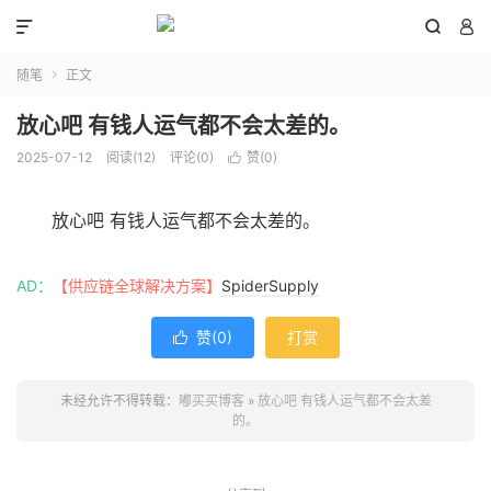



随笔
正文

放心吧 有钱人运气都不会太差的。
2025-07-12
阅读(
12
)
评论(0)
赞(
0
)

放心吧 有钱人运气都不会太差的。
AD：
【供应链全球解决方案】
SpiderSupply
赞(
0
)
打赏

未经允许不得转载：
嘟买买博客
»
放心吧 有钱人运气都不会太差
的。