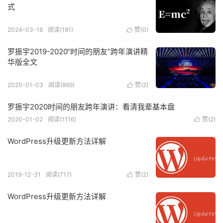
式
2024-03-18
阅读(
181
)
赞(
0
)

罗振宇2019-2020“时间的朋友”跨年演讲精
华版全文
2020-01-03
阅读(
869
)
赞(
2
)

罗振宇2020时间的朋友跨年演讲：看清我辈基本盘
2020-01-02
阅读(
1116
)
赞(
2
)

WordPress升级更新方法详解
2019-12-31
阅读(
717
)
赞(
2
)

WordPress升级更新方法详解