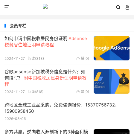



会员专栏
如何申请中国税收居民身份证明
Adsense
税务居住地证明申请教程
2024-11-27
阅读(
313
)
赞(
0
)

谷歌adsense新加坡税务信息是什么？如
何填写？
附中国税收居民身份证明申请教
程
2024-11-27
阅读(
818
)
赞(
0
)

跨地区全球工业品采购，免费咨询报价：15370756732、
15900958450
2026-08-06
多方共赢，逆向收入源创新下的3种盈利模