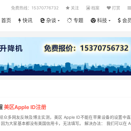
免费热线：15370776732
关注
档案
打赏
首页
快讯
杂谈
专题
科技
会
程
美区Apple ID注册
骤 经众多网友反映及博主实测，美区 Apple ID不能在苹果设备的设置中
为大家基本都没有美国信用卡，无法填写。 解决办法： 我们可以在 Ap