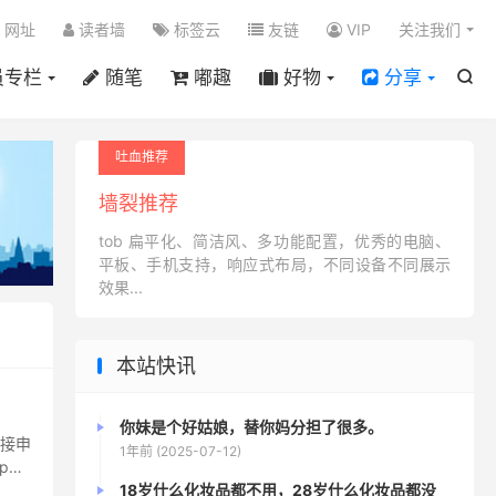

网址
读者墙
标签云
友链
VIP
关注我们
员专栏
随笔
嘟趣
好物
分享

吐血推荐
墙裂推荐
tob 扁平化、简洁风、多功能配置，优秀的电脑、
平板、手机支持，响应式布局，不同设备不同展示
效果...
本站快讯
你妹是个好姑娘，替你妈分担了很多。
直接申
1年前 (2025-07-12)
ple
18岁什么化妆品都不用，28岁什么化妆品都没