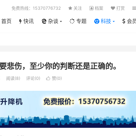
免费热线：15370776732
关注
档案
打赏
首页
快讯
杂谈
专题
科技
会
要悲伤，至少你的判断还是正确的。
笔
阅读(
8
)
评论(0)
赞(
0
)
