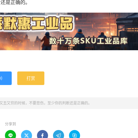
断还是正确的。
0
)
打赏
又丑又穷的时候，不要悲伤，至少你的判断还是正确的。
分享到




