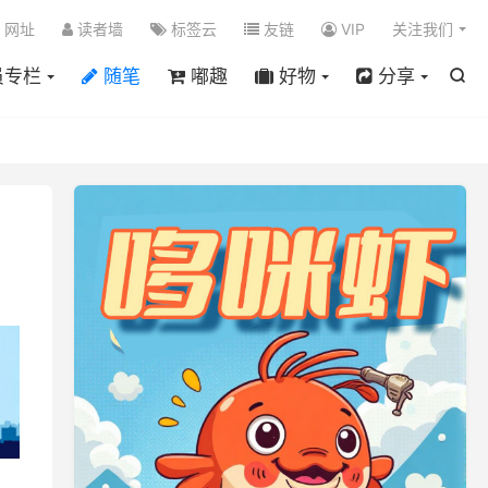

网址
读者墙
标签云
友链
VIP
关注我们
员专栏
随笔
嘟趣
好物
分享
