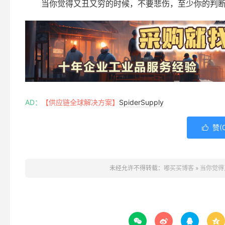
当你觉得又丑又穷的时候，不要悲伤，至少你的判
AD：
【供应链全球解决方案】
SpiderSupply
赞(

未经允许不得转载：
嘟买买博客
»
当你觉得



