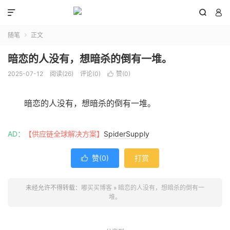



随笔
正文

暗恋的人没有，想暗杀的倒有一堆。
2025-07-12
阅读(
26
)
评论(0)
赞(
0
)

暗恋的人没有，想暗杀的倒有一堆。
AD：
【供应链全球解决方案】
SpiderSupply
赞(
0
)
打赏

未经允许不得转载：
嘟买买博客
»
暗恋的人没有，想暗杀的倒有一
堆。