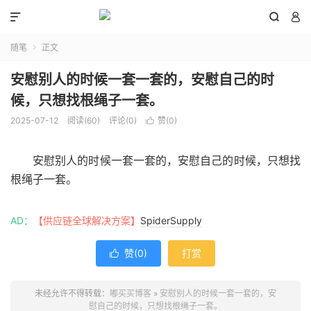



随笔
正文

安慰别人的时候一套一套的，安慰自己的时
候，只想找根绳子一套。
2025-07-12
阅读(
60
)
评论(0)
赞(
0
)

安慰别人的时候一套一套的，安慰自己的时候，只想找
根绳子一套。
AD：
【供应链全球解决方案】
SpiderSupply
赞(
0
)
打赏

未经允许不得转载：
嘟买买博客
»
安慰别人的时候一套一套的，安
慰自己的时候，只想找根绳子一套。