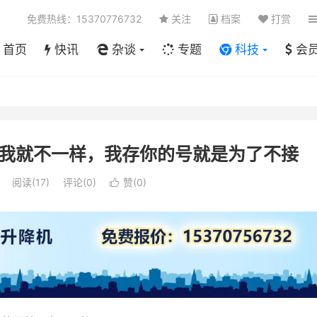
免费热线：15370776732
关注
档案
打赏
首页
快讯
杂谈
专题
科技
会
我就不一样，我存你的号就是为了不接
阅读(
17
)
评论(0)
赞(
0
)
