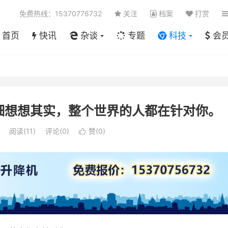
免费热线：15370776732
关注
档案
打赏
首页
快讯
杂谈
专题
科技
会
细想想其实，整个世界的人都在针对你。
阅读(
11
)
评论(0)
赞(
0
)
