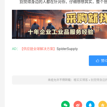
别觉得身边的人都在针对你，仔细想想其实，整个
AD：
【供应链全球解决方案】
SpiderSupply
赞(

未经允许不得转载：
嘟买买博客
»
别觉得身边



