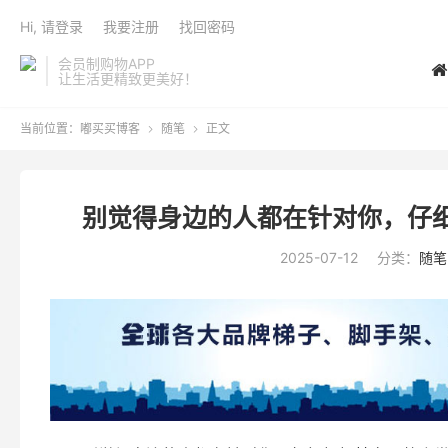
Hi, 请登录
我要注册
找回密码
会员制购物APP
让生活更精致更美好！
当前位置：
嘟买买博客
随笔
正文


别觉得身边的人都在针对你，仔
2025-07-12
分类：
随笔