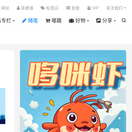

网址
读者墙
标签云
友链
VIP
关注我们
员专栏
随笔
嘟趣
好物
分享
