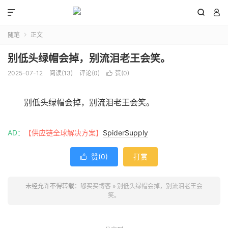



随笔
正文

别低头绿帽会掉，别流泪老王会笑。
2025-07-12
阅读(
13
)
评论(0)
赞(
0
)

别低头绿帽会掉，别流泪老王会笑。
AD：
【供应链全球解决方案】
SpiderSupply
赞(
0
)
打赏

未经允许不得转载：
嘟买买博客
»
别低头绿帽会掉，别流泪老王会
笑。