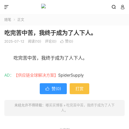



随笔
正文

吃完苦中苦，我终于成为了人下人。
2025-07-12
阅读(
10
)
评论(0)
赞(
0
)

吃完苦中苦，我终于成为了人下人。
AD：
【供应链全球解决方案】
SpiderSupply
赞(
0
)
打赏

未经允许不得转载：
嘟买买博客
»
吃完苦中苦，我终于成为了人下
人。