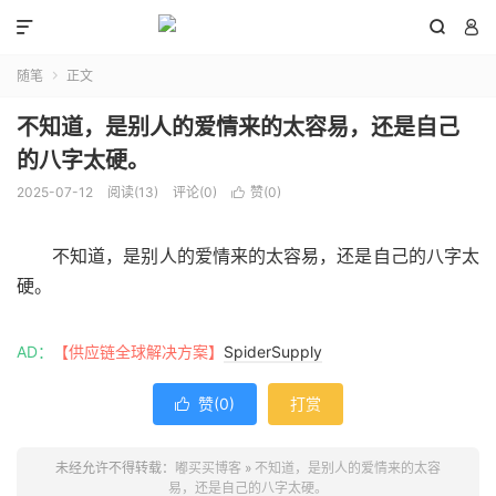



随笔
正文

不知道，是别人的爱情来的太容易，还是自己
的八字太硬。
2025-07-12
阅读(
13
)
评论(0)
赞(
0
)

不知道，是别人的爱情来的太容易，还是自己的八字太
硬。
AD：
【供应链全球解决方案】
SpiderSupply
赞(
0
)
打赏

未经允许不得转载：
嘟买买博客
»
不知道，是别人的爱情来的太容
易，还是自己的八字太硬。