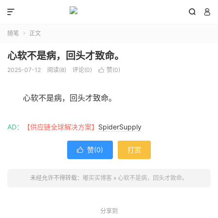



随笔
正文

心软不是病，回头才致命。
2025-07-12
阅读(
8
)
评论(0)
赞(
0
)

心软不是病，回头才致命。
AD：
【供应链全球解决方案】
SpiderSupply
赞(
0
)
打赏

未经允许不得转载：
嘟买买博客
»
心软不是病，回头才致命。
分享到