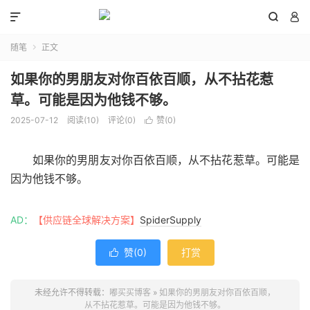



随笔
正文

如果你的男朋友对你百依百顺，从不拈花惹
草。可能是因为他钱不够。
2025-07-12
阅读(
10
)
评论(0)
赞(
0
)

如果你的男朋友对你百依百顺，从不拈花惹草。可能是
因为他钱不够。
AD：
【供应链全球解决方案】
SpiderSupply
赞(
0
)
打赏

未经允许不得转载：
嘟买买博客
»
如果你的男朋友对你百依百顺，
从不拈花惹草。可能是因为他钱不够。