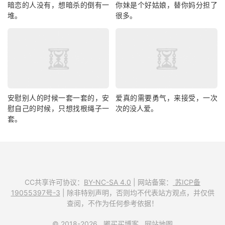
暗恋的人没有，想暗杀的倒有一
你妹是个好姑娘，替你妈分担了
堆。
很多。
安慰别人的时候一套一套的，安
爱真的需要勇气，来接受，一次
慰自己的时候，只想找根绳子一
次的没人爱。
套。
CC共享许可协议：
BY-NC-SA 4.0
| 网站备案：
苏ICP备
19055397号-3
| 除非特别声明，否则均不代表站方观点，并仅供
查阅，不作为任何参考依据！
© 2018-2026
嘟买买博客
网站地图