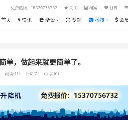
免费热线：15370776732
关注
档案
打赏
首页
快讯
杂谈
专题
科技
会
简单，做起来就更简单了。
阅读(
11
)
评论(0)
赞(
0
)
