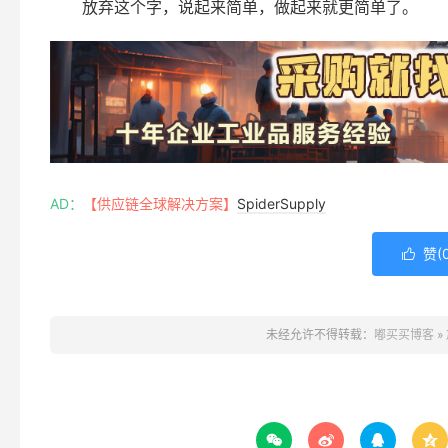
放弃这个字，说起来简单，做起来就更简单了。
AD：
【供应链全球解决方案】
SpiderSupply
赞(

未经允许不得转载：
嘟买买博客
»



