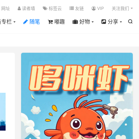

网址
读者墙
标签云
友链
VIP
关注我们
员专栏
随笔
嘟趣
好物
分享
