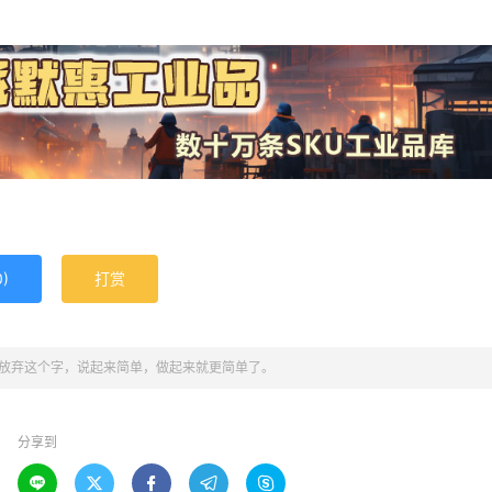
0
)
打赏
放弃这个字，说起来简单，做起来就更简单了。
分享到




