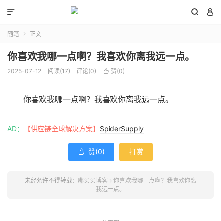



随笔
正文

你喜欢我哪一点啊？我喜欢你离我远一点。
2025-07-12
阅读(
17
)
评论(0)
赞(
0
)

你喜欢我哪一点啊？我喜欢你离我远一点。
AD：
【供应链全球解决方案】
SpiderSupply
赞(
0
)
打赏

未经允许不得转载：
嘟买买博客
»
你喜欢我哪一点啊？我喜欢你离
我远一点。