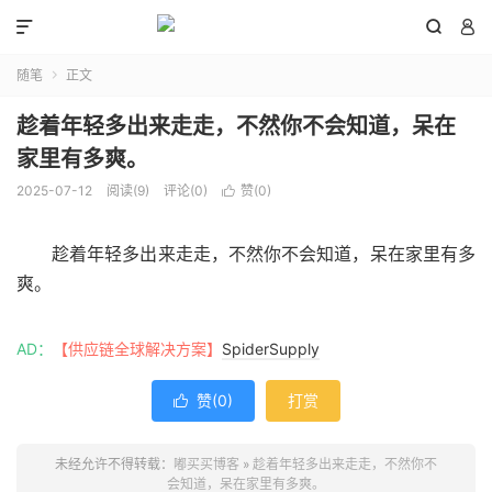



随笔
正文

趁着年轻多出来走走，不然你不会知道，呆在
家里有多爽。
2025-07-12
阅读(
9
)
评论(0)
赞(
0
)

趁着年轻多出来走走，不然你不会知道，呆在家里有多
爽。
AD：
【供应链全球解决方案】
SpiderSupply
赞(
0
)
打赏

未经允许不得转载：
嘟买买博客
»
趁着年轻多出来走走，不然你不
会知道，呆在家里有多爽。