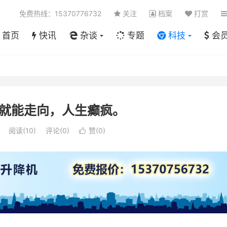
免费热线：15370776732
关注
档案
打赏
首页
快讯
杂谈
专题
科技
会
就能走向，人生癫疯。
阅读(
10
)
评论(0)
赞(
0
)
