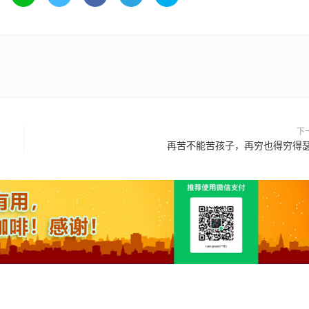
下
再苦不能苦孩子，再穷也得穷得