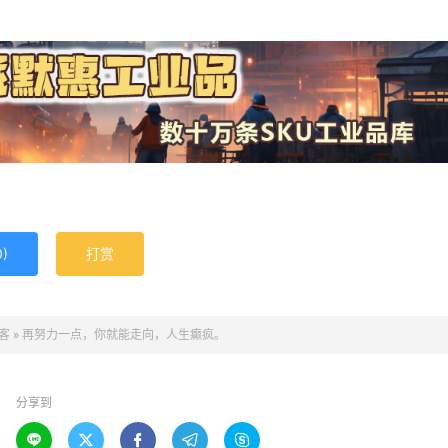
0
)
打赏
客
»
再努力一点，你就能走向，人生癫疯。
分享到




