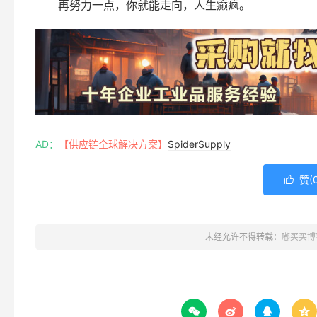
再努力一点，你就能走向，人生癫疯。
AD：
【供应链全球解决方案】
SpiderSupply
赞(

未经允许不得转载：
嘟买买博



