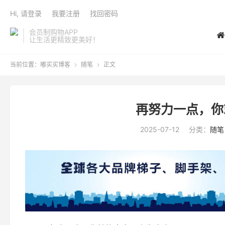
Hi, 请登录
我要注册
找回密码
会员制购物APP
让生活更精致更美好！
当前位置：
嘟买买博客
随笔
正文


再努力一点，你
2025-07-12
分类：
随笔