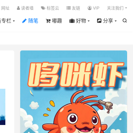

网址
读者墙
标签云
友链
VIP
关注我们
员专栏
随笔
嘟趣
好物
分享
