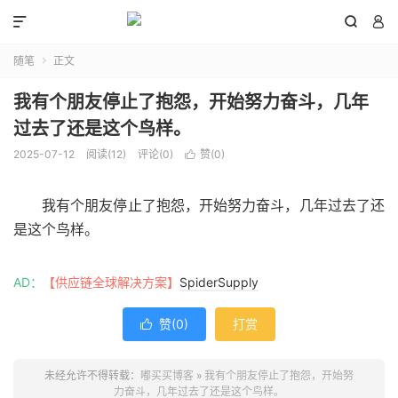



随笔
正文

我有个朋友停止了抱怨，开始努力奋斗，几年
过去了还是这个鸟样。
2025-07-12
阅读(
12
)
评论(0)
赞(
0
)

我有个朋友停止了抱怨，开始努力奋斗，几年过去了还
是这个鸟样。
AD：
【供应链全球解决方案】
SpiderSupply
赞(
0
)
打赏

未经允许不得转载：
嘟买买博客
»
我有个朋友停止了抱怨，开始努
力奋斗，几年过去了还是这个鸟样。