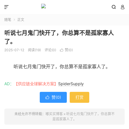



随笔
正文

听说七月鬼门快开了，你总算不是孤家寡人
了。
2025-07-12
阅读(
19
)
评论(0)
赞(
0
)

听说七月鬼门快开了，你总算不是孤家寡人了。
AD：
【供应链全球解决方案】
SpiderSupply
赞(
0
)
打赏

未经允许不得转载：
嘟买买博客
»
听说七月鬼门快开了，你总算不
是孤家寡人了。