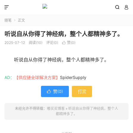



随笔
正文

听说自从你得了神经病，整个人都精神多了。
2025-07-12
阅读(
10
)
评论(0)
赞(
0
)

听说自从你得了神经病，整个人都精神多了。
AD：
【供应链全球解决方案】
SpiderSupply
赞(
0
)
打赏

未经允许不得转载：
嘟买买博客
»
听说自从你得了神经病，整个人
都精神多了。