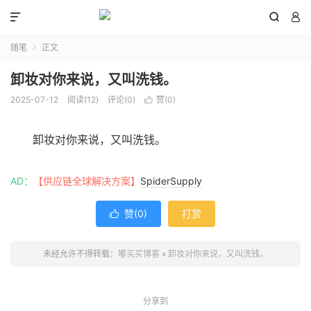



随笔
正文

卸妆对你来说，又叫洗钱。
2025-07-12
阅读(
12
)
评论(0)
赞(
0
)

卸妆对你来说，又叫洗钱。
AD：
【供应链全球解决方案】
SpiderSupply
赞(
0
)
打赏

未经允许不得转载：
嘟买买博客
»
卸妆对你来说，又叫洗钱。
分享到