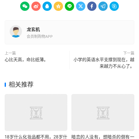









龙玄机
会员制购物APP
上一篇
下一篇
心比天高，命比纸薄。
小学的英语水平支撑到现在，越
来越力不从心了。
相关推荐
18岁什么化妆品都不用，28岁什
暗恋的人没有，想暗杀的倒有一