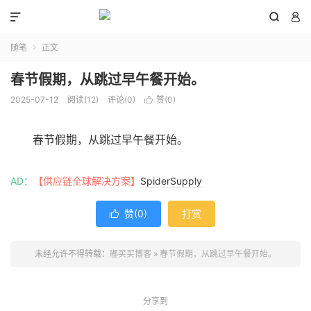



随笔
正文

春节假期，从跳过早午餐开始。
2025-07-12
阅读(
12
)
评论(0)
赞(
0
)

春节假期，从跳过早午餐开始。
AD：
【供应链全球解决方案】
SpiderSupply
赞(
0
)
打赏

未经允许不得转载：
嘟买买博客
»
春节假期，从跳过早午餐开始。
分享到