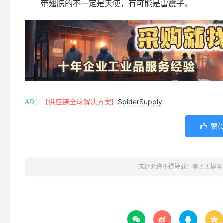
带翅膀的不一定是天使，有可能是雷震子。
AD：
【供应链全球解决方案】
SpiderSupply
赞(

未经允许不得转载：
嘟买买博客



