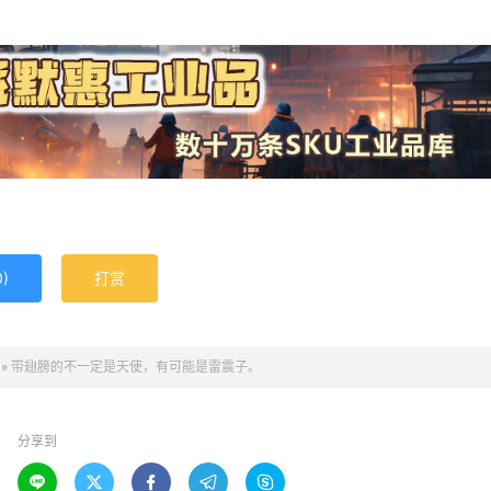
0
)
打赏
»
带翅膀的不一定是天使，有可能是雷震子。
分享到




