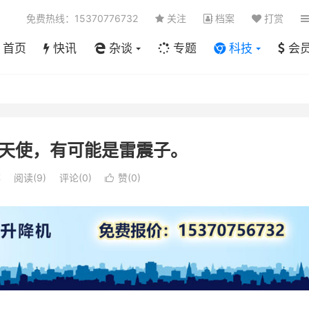
免费热线：15370776732
关注
档案
打赏
首页
快讯
杂谈
专题
科技
会
天使，有可能是雷震子。
笔
阅读(
9
)
评论(0)
赞(
0
)
