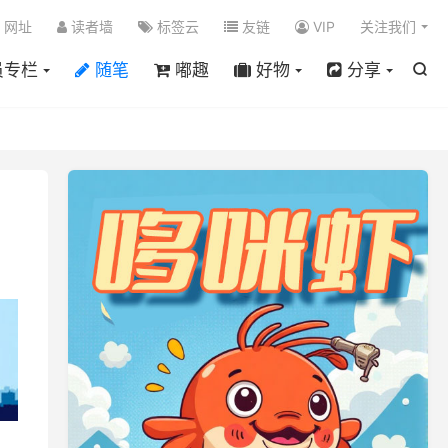

网址
读者墙
标签云
友链
VIP
关注我们
员专栏
随笔
嘟趣
好物
分享
