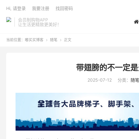
Hi, 请登录
我要注册
找回密码
会员制购物APP
让生活更精致更美好！
当前位置：
嘟买买博客
随笔
正文


带翅膀的不一定是
2025-07-12
分类：
随