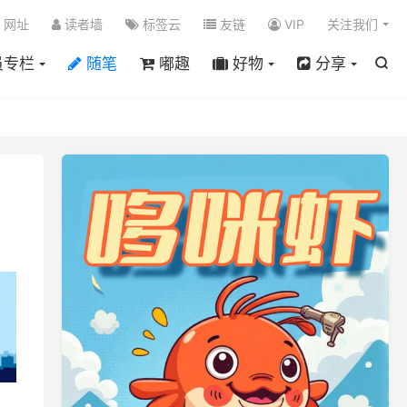

网址
读者墙
标签云
友链
VIP
关注我们
员专栏
随笔
嘟趣
好物
分享
