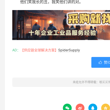
他们笑我长的丑，我笑他们讲的对。
AD：
【供应链全球解决方案】
SpiderSupply
赞(

未经允许不得转载：
嘟买买



