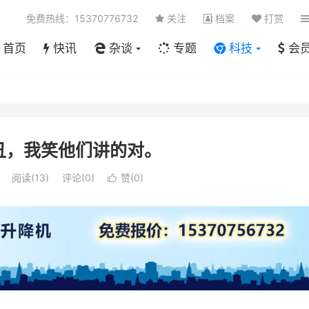
免费热线：15370776732
关注
档案
打赏
首页
快讯
杂谈
专题
科技
会
丑，我笑他们讲的对。
阅读(
13
)
评论(0)
赞(
0
)
