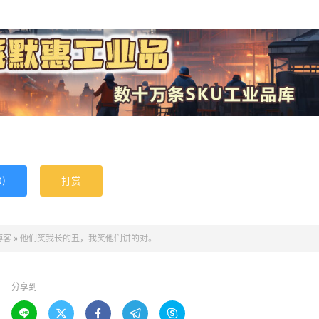
0
)
打赏
博客
»
他们笑我长的丑，我笑他们讲的对。
分享到




