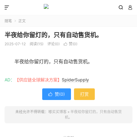



随笔
正文

半夜给你留灯的，只有自动售货机。
2025-07-12
阅读(
15
)
评论(0)
赞(
0
)

半夜给你留灯的，只有自动售货机。
AD：
【供应链全球解决方案】
SpiderSupply
赞(
0
)
打赏

未经允许不得转载：
嘟买买博客
»
半夜给你留灯的，只有自动售货
机。