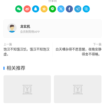
分享到









龙玄机
会员制购物APP
上一篇
下一篇
饱汉不知饿汉饥，饿汉不知饱汉
白天嘈杂得不愿意醒，夜晚安静
虚。
得舍不得睡。
相关推荐