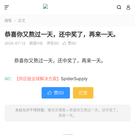



随笔
正文

恭喜你又熬过一天，还中奖了，再来一天。
2025-07-12
阅读(
16
)
评论(0)
赞(
0
)

恭喜你又熬过一天，还中奖了，再来一天。
AD：
【供应链全球解决方案】
SpiderSupply
赞(
0
)
打赏

未经允许不得转载：
嘟买买博客
»
恭喜你又熬过一天，还中奖了，
再来一天。