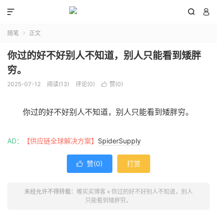



随笔
正文

你过的好不好别人不知道，别人只能看到矮胖
穷。
2025-07-12
阅读(
13
)
评论(0)
赞(
0
)

你过的好不好别人不知道，别人只能看到矮胖穷。
AD：
【供应链全球解决方案】
SpiderSupply
赞(
0
)
打赏

未经允许不得转载：
嘟买买博客
»
你过的好不好别人不知道，别人
只能看到矮胖穷。