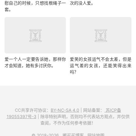
慰自己的时候，只想找根绳子一
次的没人爱。
套。
爱一个人一定要告诉她，那样你
爱笑的女孩运气不会太差，但是
才会知道，她有多讨厌你。
运气差的女孩，还能笑得出来
吗？
CC共享许可协议：
BY-NC-SA 4.0
| 网站备案：
苏ICP备
19055397号-3
| 除非特别声明，否则均不代表站方观点，并仅供
查阅，不作为任何参考依据！
© 2018-2026
嘟买买博客
网站地图