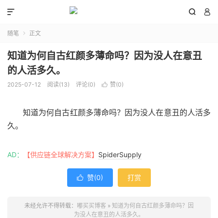



随笔
正文

知道为何自古红颜多薄命吗？因为没人在意丑
的人活多久。
2025-07-12
阅读(
13
)
评论(0)
赞(
0
)

知道为何自古红颜多薄命吗？因为没人在意丑的人活多
久。
AD：
【供应链全球解决方案】
SpiderSupply
赞(
0
)
打赏

未经允许不得转载：
嘟买买博客
»
知道为何自古红颜多薄命吗？因
为没人在意丑的人活多久。