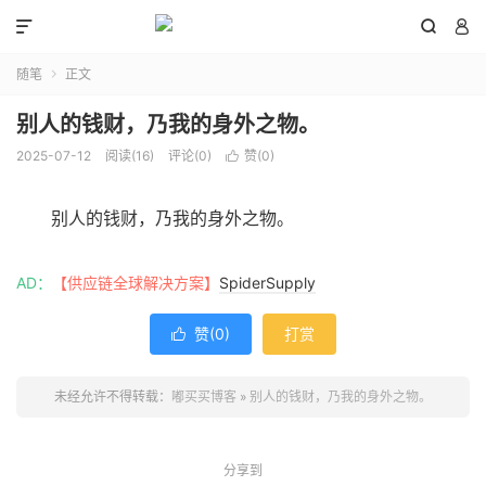



随笔
正文

别人的钱财，乃我的身外之物。
2025-07-12
阅读(
16
)
评论(0)
赞(
0
)

别人的钱财，乃我的身外之物。
AD：
【供应链全球解决方案】
SpiderSupply
赞(
0
)
打赏

未经允许不得转载：
嘟买买博客
»
别人的钱财，乃我的身外之物。
分享到