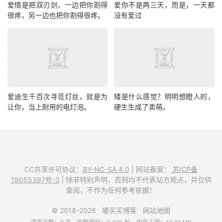
爱情是把双刃剑，一边把你割得
爱你不是两三天，而是，一天都
很疼，另一边也把你割得很疼。
没有爱过
爱迪生千百次寻觅灯丝，就是为
矮是什么感觉？明明想瞪人的，
让你，当上耐用的电灯泡。
硬生生成了卖萌。
CC共享许可协议：
BY-NC-SA 4.0
| 网站备案：
苏ICP备
19055397号-3
| 除非特别声明，否则均不代表站方观点，并仅供
查阅，不作为任何参考依据！
© 2018-2026
嘟买买博客
网站地图