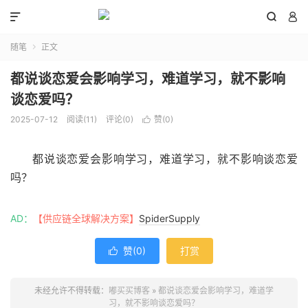



随笔
正文

都说谈恋爱会影响学习，难道学习，就不影响
谈恋爱吗？
2025-07-12
阅读(
11
)
评论(0)
赞(
0
)

都说谈恋爱会影响学习，难道学习，就不影响谈恋爱
吗？
AD：
【供应链全球解决方案】
SpiderSupply
赞(
0
)
打赏

未经允许不得转载：
嘟买买博客
»
都说谈恋爱会影响学习，难道学
习，就不影响谈恋爱吗？