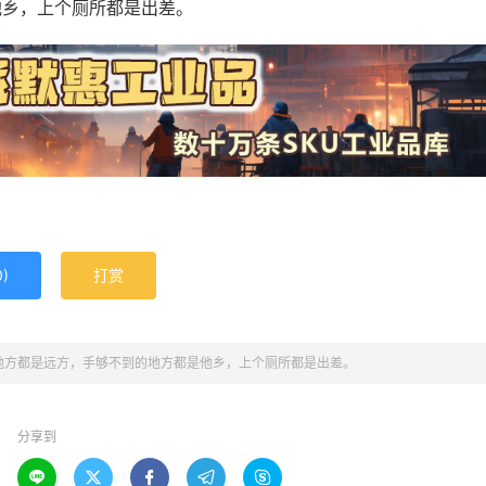
他乡，上个厕所都是出差。
0
)
打赏
地方都是远方，手够不到的地方都是他乡，上个厕所都是出差。
分享到




