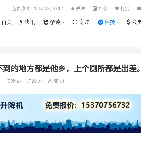
免费热线：15370776732
关注
档案
打赏
首页
快讯
杂谈
专题
科技
会
不到的地方都是他乡，上个厕所都是出差
笔
阅读(
8
)
评论(0)
赞(
0
)
