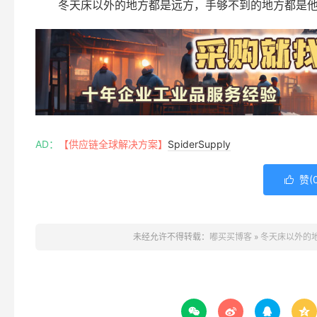
冬天床以外的地方都是远方，手够不到的地方都是
AD：
【供应链全球解决方案】
SpiderSupply
赞(

未经允许不得转载：
嘟买买博客
»
冬天床以外的



