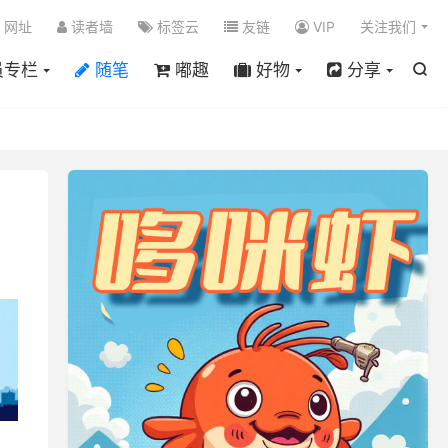

网址
读者墙
标签云
友链
VIP
关注我们
员专栏
随笔
嘟趣
好物
分享

。