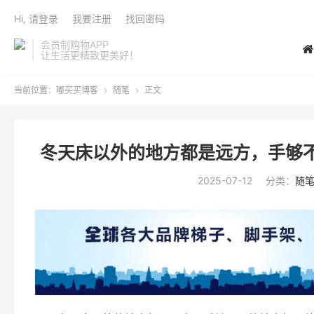
Hi, 请登录
我要注册
找回密码
会员制购物APP
让生活更精致更美好！
当前位置：
嘟买买博客
随笔
正文


冬天床以外的地方都是远方，手够
2025-07-12
分类：
随