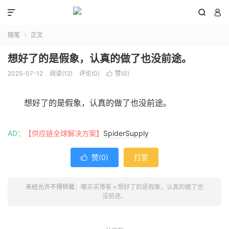



随笔
正文

想好了的是假象，认真的做了也没前途。
2025-07-12
阅读(
12
)
评论(0)
赞(
0
)

想好了的是假象，认真的做了也没前途。
AD：
【供应链全球解决方案】
SpiderSupply
赞(
0
)
打赏

未经允许不得转载：
嘟买买博客
»
想好了的是假象，认真的做了也
没前途。