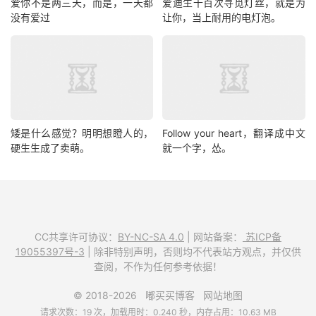
爱你不是两三天，而是，一天都
爱迪生千百次寻觅灯丝，就是为
没有爱过
让你，当上耐用的电灯泡。
矮是什么感觉？明明想瞪人的，
Follow your heart，翻译成中文
硬生生成了卖萌。
就一个字，怂。
CC共享许可协议：
BY-NC-SA 4.0
| 网站备案：
苏ICP备
19055397号-3
| 除非特别声明，否则均不代表站方观点，并仅供
查阅，不作为任何参考依据！
© 2018-2026
嘟买买博客
网站地图
请求次数：19 次，加载用时：0.240 秒，内存占用：10.63 MB