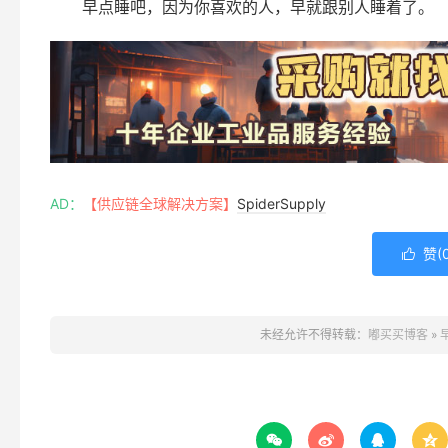
早点睡吧，因为你喜欢的人，早就跟别人睡着了。
AD：
【供应链全球解决方案】
SpiderSupply
赞(

未经允许不得转载：
嘟买买博客
»



