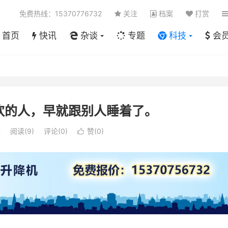
免费热线：15370776732
关注
档案
打赏
首页
快讯
杂谈
专题
科技
会
欢的人，早就跟别人睡着了。
笔
阅读(
9
)
评论(0)
赞(
0
)
