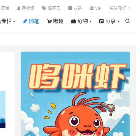

网址
读者墙
标签云
友链
VIP
关注我们
员专栏
随笔
嘟趣
好物
分享
