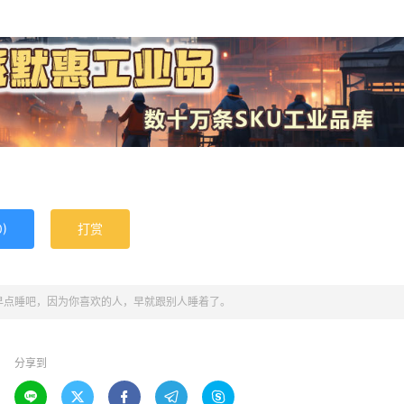
0
)
打赏
早点睡吧，因为你喜欢的人，早就跟别人睡着了。
分享到




