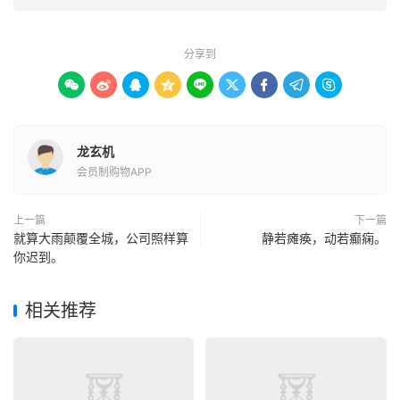
分享到









龙玄机
会员制购物APP
上一篇
下一篇
就算大雨颠覆全城，公司照样算
静若瘫痪，动若癫痫。
你迟到。
相关推荐