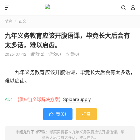



随笔
正文

九年义务教育应该开腹语课，毕竟长大后会有
太多话，难以启齿。
2025-07-12
阅读(
12
)
评论(0)
赞(
0
)

九年义务教育应该开腹语课，毕竟长大后会有太多话，
难以启齿。
AD：
【供应链全球解决方案】
SpiderSupply
赞(
0
)
打赏

未经允许不得转载：
嘟买买博客
»
九年义务教育应该开腹语课，毕
竟长大后会有太多话，难以启齿。