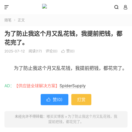



随笔
正文

为了防止我这个月又乱花钱，我提前把钱，都
花完了。
2025-07-12
阅读(
17
)
评论(0)
赞(
0
)

为了防止我这个月又乱花钱，我提前把钱，都花完了。
AD：
【供应链全球解决方案】
SpiderSupply
赞(
0
)
打赏

未经允许不得转载：
嘟买买博客
»
为了防止我这个月又乱花钱，我
提前把钱，都花完了。