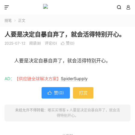



随笔
正文

人要是决定自暴自弃了，就会活得特别开心。
2025-07-12
阅读(
8
)
评论(0)
赞(
0
)

人要是决定自暴自弃了，就会活得特别开心。
AD：
【供应链全球解决方案】
SpiderSupply
赞(
0
)
打赏

未经允许不得转载：
嘟买买博客
»
人要是决定自暴自弃了，就会活
得特别开心。