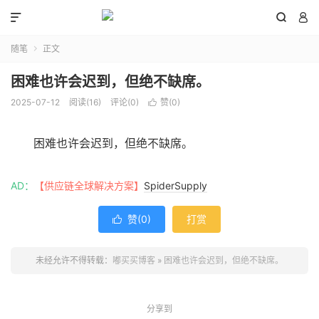



随笔
正文

困难也许会迟到，但绝不缺席。
2025-07-12
阅读(
16
)
评论(0)
赞(
0
)

困难也许会迟到，但绝不缺席。
AD：
【供应链全球解决方案】
SpiderSupply
赞(
0
)
打赏

未经允许不得转载：
嘟买买博客
»
困难也许会迟到，但绝不缺席。
分享到