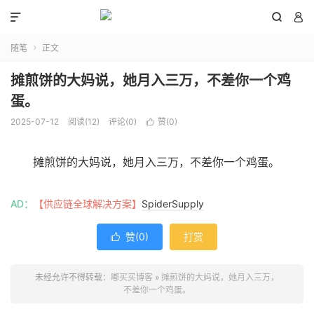



随笔
正文

摊煎饼的大妈说，她月入三万，不差你一个鸡
蛋。
2025-07-12
阅读(
12
)
评论(0)
赞(
0
)

摊煎饼的大妈说，她月入三万，不差你一个鸡蛋。
AD：
【供应链全球解决方案】
SpiderSupply
赞(
0
)
打赏

未经允许不得转载：
嘟买买博客
»
摊煎饼的大妈说，她月入三万，
不差你一个鸡蛋。