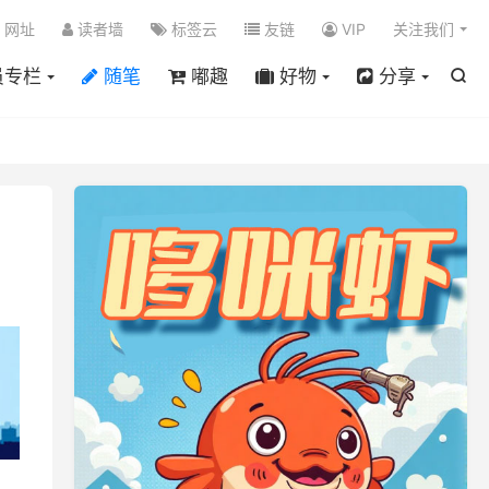

网址
读者墙
标签云
友链
VIP
关注我们
员专栏
随笔
嘟趣
好物
分享
