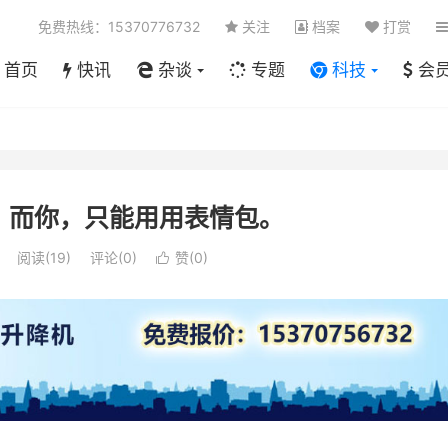
免费热线：15370776732
关注
档案
打赏
首页
快讯
杂谈
专题
科技
会
，而你，只能用用表情包。
阅读(
19
)
评论(0)
赞(
0
)
