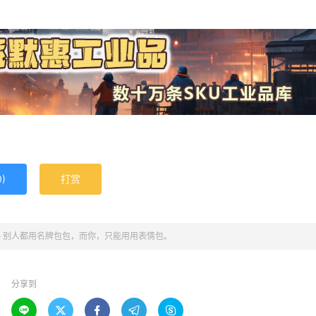
0
)
打赏
»
别人都用名牌包包，而你，只能用用表情包。
分享到




