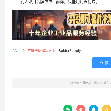
别人都用名牌包包，而你，只能用用表情包。
AD：
【供应链全球解决方案】
SpiderSupply
赞(

未经允许不得转载：
嘟买买博客



