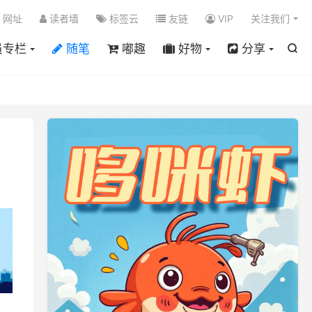

网址
读者墙
标签云
友链
VIP
关注我们
员专栏
随笔
嘟趣
好物
分享
