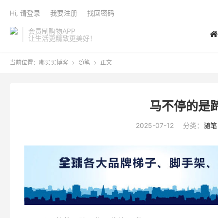
Hi, 请登录
我要注册
找回密码
会员制购物APP
让生活更精致更美好！
当前位置：
嘟买买博客
随笔
正文


马不停的是
2025-07-12
分类：
随笔