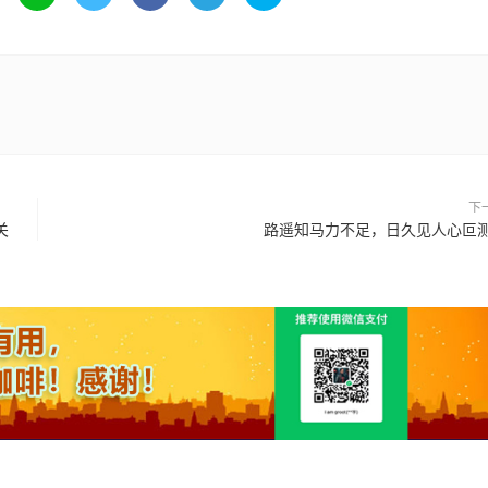
下
关
路遥知马力不足，日久见人心叵