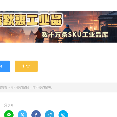
0
)
打赏
买博客
»
马不停的是蹄，你不停的是嘴。
分享到




