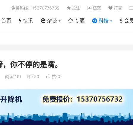
免费热线：15370776732
关注
档案
打赏
首页
快讯
杂谈
专题
科技
会
蹄，你不停的是嘴。
阅读(
10
)
评论(0)
赞(
0
)
