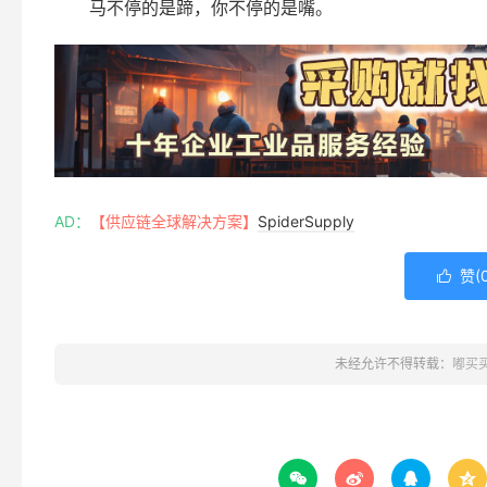
马不停的是蹄，你不停的是嘴。
AD：
【供应链全球解决方案】
SpiderSupply
赞(

未经允许不得转载：
嘟买



