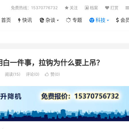
免费热线：15370776732
关注
档案
打赏
首页
快讯
杂谈
专题
科技
会
明白一件事，拉钩为什么要上吊？
阅读(
15
)
评论(0)
赞(
0
)
