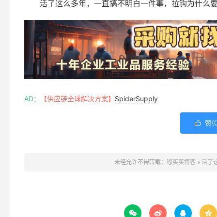
活了这么多年，一直搞不明白一件事，拉钩为什么
AD：
【供应链全球解决方案】
SpiderSupply
赞(

未经允许不得转载：
嘟买买博客
»
活了



