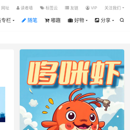

网址
读者墙
标签云
友链
VIP
关注我们
员专栏
随笔
嘟趣
好物
分享
