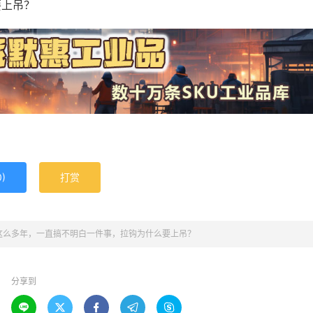
要上吊？
0
)
打赏
这么多年，一直搞不明白一件事，拉钩为什么要上吊？
分享到




