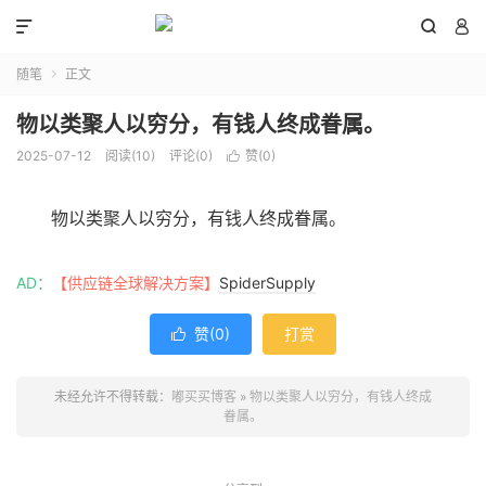



随笔
正文

物以类聚人以穷分，有钱人终成眷属。
2025-07-12
阅读(
10
)
评论(0)
赞(
0
)

物以类聚人以穷分，有钱人终成眷属。
AD：
【供应链全球解决方案】
SpiderSupply
赞(
0
)
打赏

未经允许不得转载：
嘟买买博客
»
物以类聚人以穷分，有钱人终成
眷属。