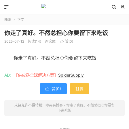



随笔
正文

你走了真好。不然总担心你要留下来吃饭
2025-07-12
阅读(
14
)
评论(0)
赞(
0
)

你走了真好。不然总担心你要留下来吃饭
AD：
【供应链全球解决方案】
SpiderSupply
赞(
0
)
打赏

未经允许不得转载：
嘟买买博客
»
你走了真好。不然总担心你要留
下来吃饭