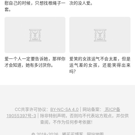
慰自己的时候，只想找根绳子一
次的没人爱。
套。
爱一个人一定要告诉她，那样你
爱笑的女孩运气不会太差，但是
才会知道，她有多讨厌你。
运气差的女孩，还能笑得出来
吗？
CC共享许可协议：
BY-NC-SA 4.0
| 网站备案：
苏ICP备
19055397号-3
| 除非特别声明，否则均不代表站方观点，并仅供
查阅，不作为任何参考依据！
© 2018-2026
嘟买买博客
网站地图