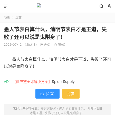



随笔
正文

愚人节表白算什么，清明节表白才是王道，失
败了还可以说是鬼附身了！
2025-07-12
阅读(
13
)
评论(0)
赞(
0
)

愚人节表白算什么，清明节表白才是王道，失败了还可
以说是鬼附身了！
AD：
【供应链全球解决方案】
SpiderSupply
赞(
0
)
打赏

未经允许不得转载：
嘟买买博客
»
愚人节表白算什么，清明节表白
才是王道，失败了还可以说是鬼附身了！