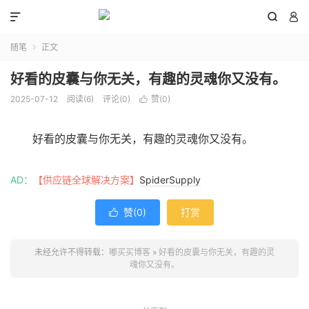



随笔
正文

好看的皮囊与你无关，有趣的灵魂你又没有。
2025-07-12
阅读(
6
)
评论(0)
赞(
0
)

好看的皮囊与你无关，有趣的灵魂你又没有。
AD：
【供应链全球解决方案】
SpiderSupply
赞(
0
)
打赏

未经允许不得转载：
嘟买买博客
»
好看的皮囊与你无关，有趣的灵
魂你又没有。