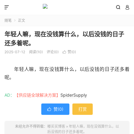



随笔
正文

年轻人嘛，现在没钱算什么，以后没钱的日子
还多着呢。
2025-07-12
阅读(
10
)
评论(0)
赞(
0
)

年轻人嘛，现在没钱算什么，以后没钱的日子还多着
呢。
AD：
【供应链全球解决方案】
SpiderSupply
赞(
0
)
打赏

未经允许不得转载：
嘟买买博客
»
年轻人嘛，现在没钱算什么，以
后没钱的日子还多着呢。