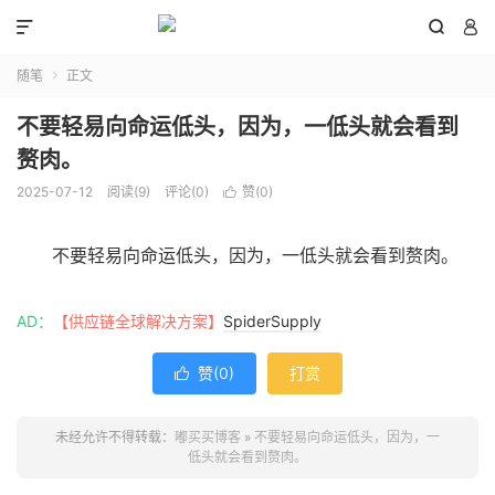



随笔
正文

不要轻易向命运低头，因为，一低头就会看到
赘肉。
2025-07-12
阅读(
9
)
评论(0)
赞(
0
)

不要轻易向命运低头，因为，一低头就会看到赘肉。
AD：
【供应链全球解决方案】
SpiderSupply
赞(
0
)
打赏

未经允许不得转载：
嘟买买博客
»
不要轻易向命运低头，因为，一
低头就会看到赘肉。