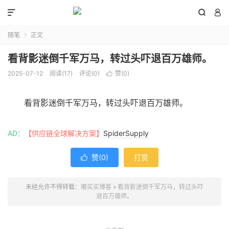



随笔
正文

看背影迷倒千军万马，转过头吓退百万雄师。
2025-07-12
阅读(
17
)
评论(0)
赞(
0
)

看背影迷倒千军万马，转过头吓退百万雄师。
AD：
【供应链全球解决方案】
SpiderSupply
赞(
0
)
打赏

未经允许不得转载：
嘟买买博客
»
看背影迷倒千军万马，转过头吓
退百万雄师。